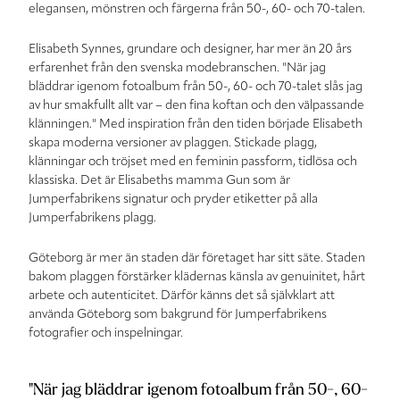
elegansen, mönstren och färgerna från 50-, 60- och 70-talen.
Elisabeth Synnes, grundare och designer, har mer än 20 års
erfarenhet från den svenska modebranschen. "När jag
bläddrar igenom fotoalbum från 50-, 60- och 70-talet slås jag
av hur smakfullt allt var – den fina koftan och den välpassande
klänningen." Med inspiration från den tiden började Elisabeth
skapa moderna versioner av plaggen. Stickade plagg,
klänningar och tröjset med en feminin passform, tidlösa och
klassiska. Det är Elisabeths mamma Gun som är
Jumperfabrikens signatur och pryder etiketter på alla
Jumperfabrikens plagg.
Göteborg är mer än staden där företaget har sitt säte. Staden
bakom plaggen förstärker klädernas känsla av genuinitet, hårt
arbete och autenticitet. Därför känns det så självklart att
använda Göteborg som bakgrund för Jumperfabrikens
fotografier och inspelningar.
"När jag bläddrar igenom fotoalbum från 50-, 60-