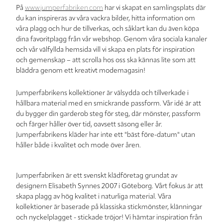
På
www.jumperfabriken.com
har vi skapat en samlingsplats där
du kan inspireras av våra vackra bilder, hitta information om
våra plagg och hur de tillverkas, och såklart kan du även köpa
dina favoritplagg från vår webshop. Genom våra sociala kanaler
och vår välfyllda hemsida vill vi skapa en plats för inspiration
och gemenskap – att scrolla hos oss ska kännas lite som att
bläddra genom ett kreativt modemagasin!
Jumperfabrikens kollektioner är välsydda och tillverkade i
hållbara material med en smickrande passform. Vår idé är att
du bygger din garderob steg för steg, där mönster, passform
och färger håller över tid, oavsett säsong eller år.
Jumperfabrikens kläder har inte ett "bäst före-datum" utan
håller både i kvalitet och mode över åren.
Jumperfabriken är ett svenskt klädföretag grundat av
designern Elisabeth Synnes 2007 i Göteborg. Vårt fokus är att
skapa plagg av hög kvalitet i naturliga material. Våra
kollektioner är baserade på klassiska stickmönster, klänningar
och nyckelplagget - stickade tröjor! Vi hämtar inspiration från