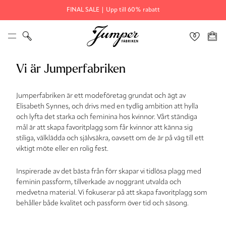
FINAL SALE | Upp till 60% rabatt
Vi är Jumperfabriken
Jumperfabriken är ett modeföretag grundat och ägt av
Elisabeth Synnes, och drivs med en tydlig ambition att hylla
och lyfta det starka och feminina hos kvinnor. Vårt ständiga
mål är att skapa favoritplagg som får kvinnor att känna sig
stiliga, välklädda och självsäkra, oavsett om de är på väg till ett
viktigt möte eller en rolig fest.
Inspirerade av det bästa från förr skapar vi tidlösa plagg med
feminin passform, tillverkade av noggrant utvalda och
medvetna material. Vi fokuserar på att skapa favoritplagg som
behåller både kvalitet och passform över tid och säsong.