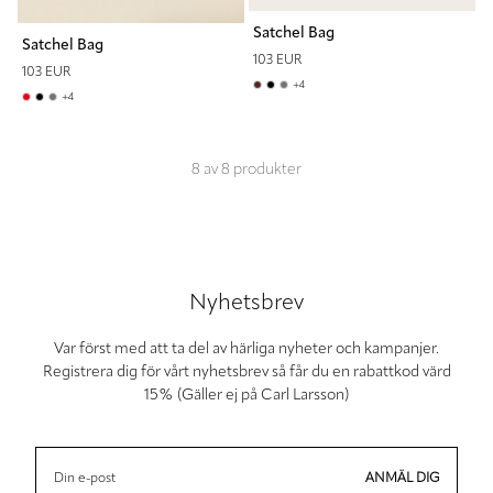
Satchel Bag
Satchel Bag
103 EUR
103 EUR
+
4
+
4
8
av
8
produkter
Nyhetsbrev
Var först med att ta del av härliga nyheter och kampanjer.
Registrera dig för vårt nyhetsbrev så får du en rabattkod värd
15% (Gäller ej på Carl Larsson)
ANMÄL DIG