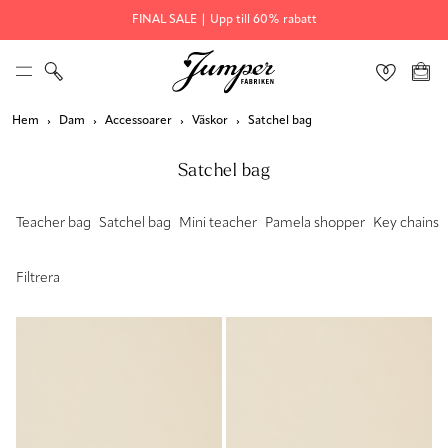
FINAL SALE | Upp till 60% rabatt
Hem
Dam
Accessoarer
Väskor
Satchel bag
Satchel bag
Teacher bag
Satchel bag
Mini teacher
Pamela shopper
Key chains
Filtrera