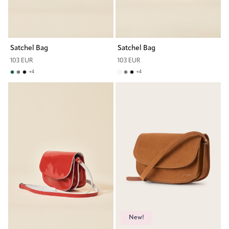
Satchel Bag
Satchel Bag
103 EUR
103 EUR
+
4
+
4
New!