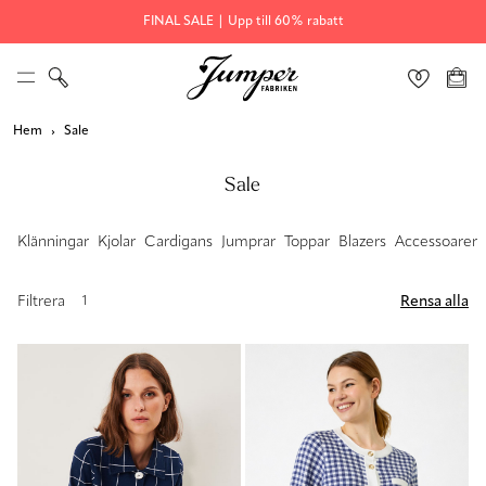
FINAL SALE | Upp till 60% rabatt
Hem
Sale
Sale
Klänningar
Kjolar
Cardigans
Jumprar
Toppar
Blazers
Accessoarer
Filtrera
Rensa alla
1