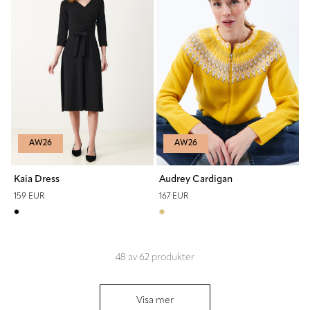
AW26
AW26
Kaia Dress
Audrey Cardigan
159 EUR
167 EUR
48
av
62
produkter
Visa mer