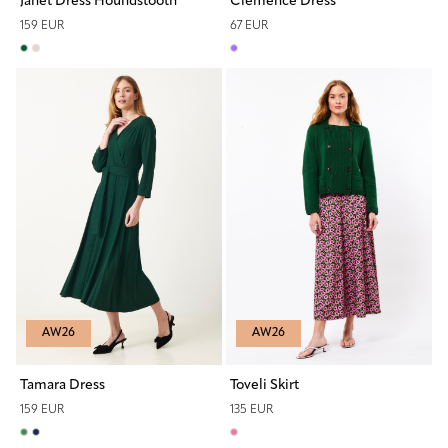
Janet Dress Houndstooth
Clemence Dress
159 EUR
67 EUR
AW26
AW26
Tamara Dress
Toveli Skirt
159 EUR
135 EUR