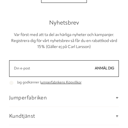
Nyhetsbrev
Var först med att ta del av härliga nyheter och kampanjer.
Registrera dig för vårt nyhetsbrev så får du en rabattkod värd
15% (Gäller ej på Carl Larsson)
ANMÄL DIG
Jag godkänner
Jumperfabrikens Köpvillkor
Jumperfabriken
Om Jumperfabriken
Butik Stockholm
Kundtjänst
Hållbarhet
Kontakta oss