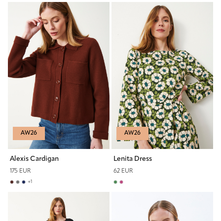
AW26
AW26
Alexis Cardigan
Lenita Dress
175 EUR
62 EUR
+
1