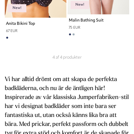
New!
New!
Malin Bathing Suit
Anita Bikini Top
75 EUR
67 EUR
4
af
4
produkter
Vi har alltid drömt om att skapa de perfekta
badkläderna, och nu är de äntligen här!
Inspirerade av vår klassiska Jumperfabriken-stil
har vi designat badkläder som inte bara ser
fantastiska ut, utan också känns lika bra att
bära. Med prickar, perfekt passform och dubbelt
tyg för extra stöd och komfort är de skapade för