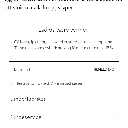
att smickra alla kroppstyper.
Lad os være venner!
Gå ikke glip af noget sjovt eller vores aktuelle kampagner.
Tilmeld dig vores nyhedsbrev og få en rabatkode på 15%.
TILMELD DIG
Jeg giver samtykke til
Vilkår og betingelser
Jumperfabriken
Om os
Butik Stockholm
Kundeservice
Baeredygtighed
Kontakt os